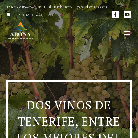
+34 922 164 241
|
administracion@vinosdeabona.com
GESTOR DE ARCHIVOS

DOS VINOS DE
TENERIFE, ENTRE
LOS MEJORES DEL