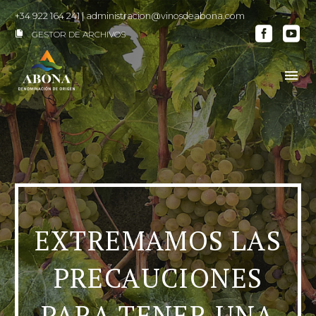
+34 922 164 241
|
administracion@vinosdeabona.com
GESTOR DE ARCHIVOS

EXTREMAMOS LAS
PRECAUCIONES
PARA TENER UNA