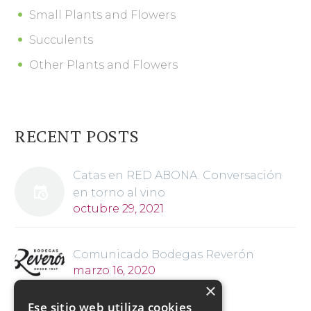
Small Plants and Flowers
Succulents
Other Plants and Flowers
RECENT POSTS
Catas en RED ABONA. Conversación
en torno al vino
octubre 29, 2021
Comunicado Bodegas Reverón
marzo 16, 2020
×
Ese sitio web utiliza cookies