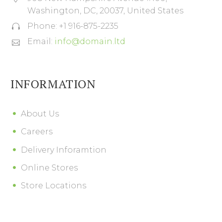
Washington, DC, 20037, United States
Phone: +1 916-875-2235


Email:
info@domain.ltd


INFORMATION
About Us
Careers
Delivery Inforamtion
Online Stores
Store Locations