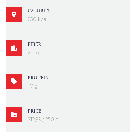
CALORIES

250 kcal
FIBER

2.0 g
PROTEIN

1.7 g
PRICE

$12,99 / 250 g