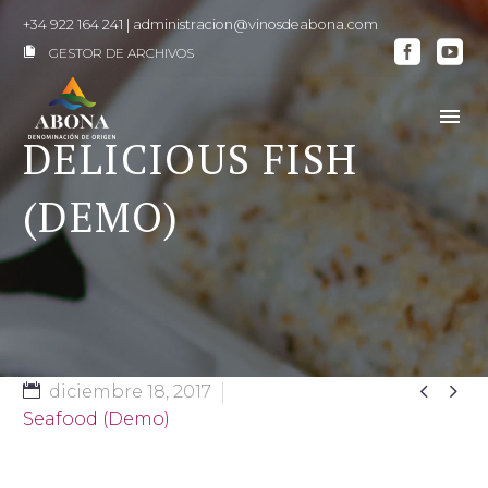
+34 922 164 241
|
administracion@vinosdeabona.com
GESTOR DE ARCHIVOS

DELICIOUS FISH
(DEMO)


diciembre 18, 2017
Seafood (Demo)