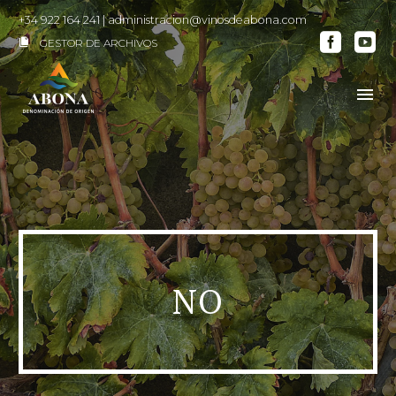
+34 922 164 241
|
administracion@vinosdeabona.com
GESTOR DE ARCHIVOS

NO