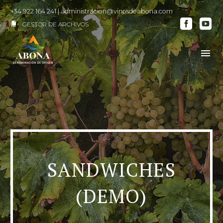
+34 922 164 241
|
administracion@vinosdeabona.com
GESTOR DE ARCHIVOS

SANDWICHES
(DEMO)