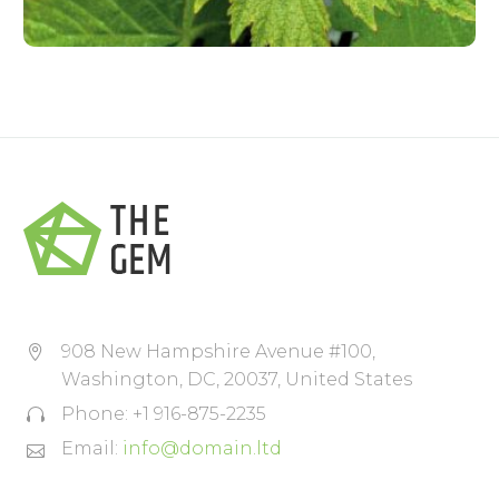
908 New Hampshire Avenue #100,


Washington, DC, 20037, United States
Phone: +1 916-875-2235


Email:
info@domain.ltd

