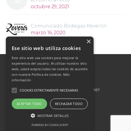
octubre 29, 2021
Comunicado Bodegas Reverón
marzo 16, 2020
×
Ese sitio web utiliza cookies
Este sitio web usa cookies para mejorar la
experiencia del usuario. Al utilizar nuestro sitio
web, usted acepta todas las cookies de acuerdo
© Copyright
CodexThemes
con nuestra Política de cookies.
Más
información
Support
Contact Us
Disclaimer
COOKIES ESTRICTAMENTE NECESARIAS
Privacy Policy
ACEPTAR TODO
RECHAZAR TODO
MOSTRAR DETALLES
POWERED BY COOKIE-SCRIPT