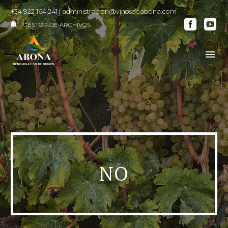
+34 922 164 241
|
administracion@vinosdeabona.com
GESTOR DE ARCHIVOS

NO