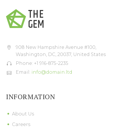
908 New Hampshire Avenue #100,


Washington, DC, 20037, United States
Phone: +1 916-875-2235


Email:
info@domain.ltd


INFORMATION
About Us
Careers